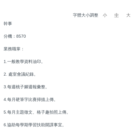
字體大小調整
小
中
大
幹事
分機：8570
業務職掌：
1.一般教學資料油印。
2. 處室會議紀錄。
3.每週桃子腳週報彙整。
4.每月硬筆字比賽掃描上傳。
5.每月主題徵文、格子趣拍照上傳。
6.協助每學期學習扶助開課事宜。