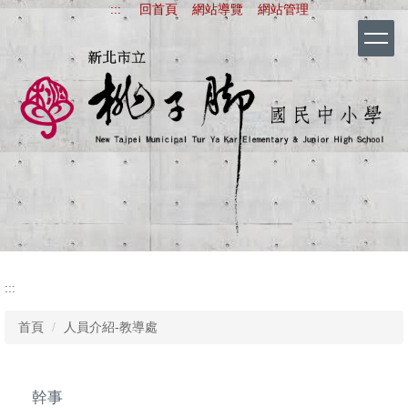
:::
回首頁
網站導覽
網站管理
跳
到
主
要
內
容
區
新北市立桃子腳國
:::
首頁
人員介紹-教導處
幹事