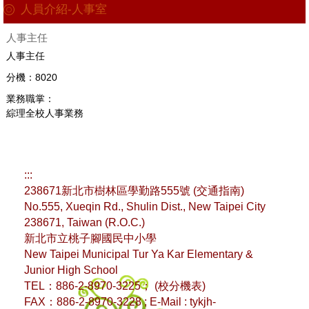
人員介紹-人事室
電話分機表
人事主任
校長室
人事主任
分機：8020
教導處
業務職掌：
教務處
綜理全校人事業務
學務處
總務處
:::
238671新北市樹林區學勤路555號 (
交通指南
)
輔導室
No.555, Xueqin Rd., Shulin Dist., New Taipei City
238671, Taiwan (R.O.C.)
人事室
新北市立桃子腳國民中小學
會計室
New Taipei Municipal Tur Ya Kar Elementary &
Junior High School
TEL：886-2-8970-3225； (
校分機表
)
FAX：886-2-8970-3228 ; E-Mail : tykjh-