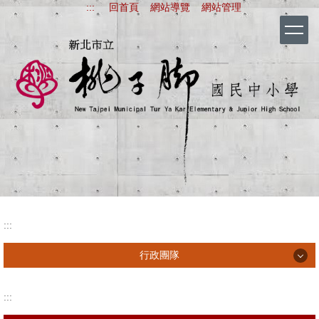
:::
回首頁
網站導覽
網站管理
跳
到
主
要
內
容
區
新北市立桃子腳國
:::
行政團隊
行政團隊
:::
行政會報紀錄