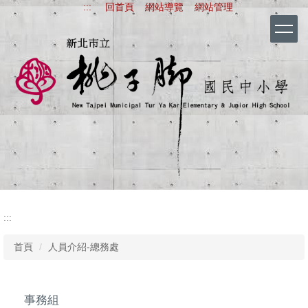
:::
回首頁
網站導覽
網站管理
跳
到
主
要
內
容
區
新北市立桃子腳國
:::
首頁
人員介紹-總務處
事務組