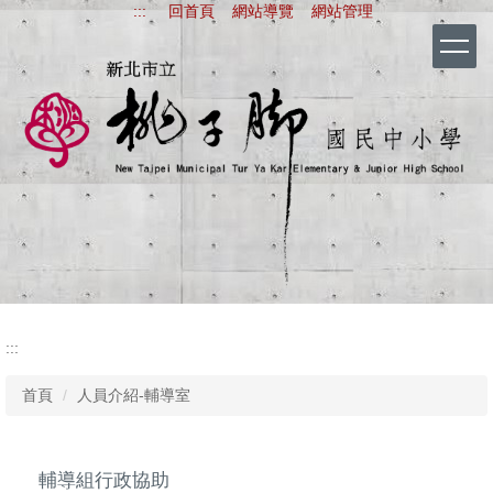
:::
回首頁
網站導覽
網站管理
跳
到
主
要
內
容
區
新北市立桃子腳國
:::
首頁
人員介紹-輔導室
輔導組行政協助