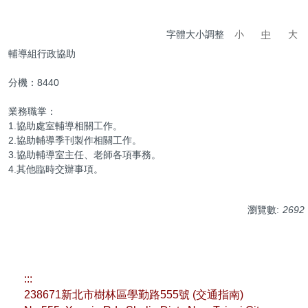
字體大小調整
小
中
大
輔導組行政協助
分機：8440
業務職掌：
1.協助處室輔導相關工作。
2.協助輔導季刊製作相關工作。
3.協助輔導室主任、老師各項事務。
4.其他臨時交辦事項。
瀏覽數:
2692
:::
238671新北市樹林區學勤路555號 (
交通指南
)