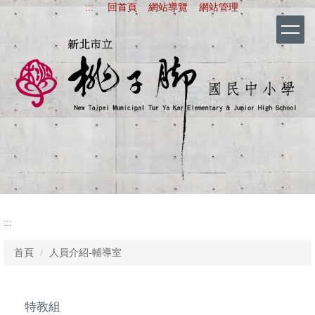
:::
回首頁
網站導覽
網站管理
跳
到
主
要
內
容
區
新北市立桃子腳國
:::
首頁
人員介紹-輔導室
特教組