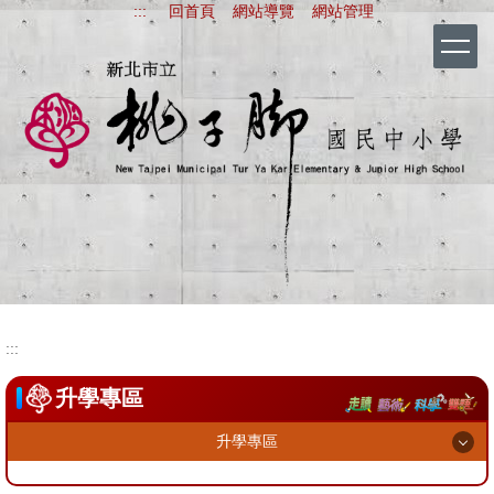
:::
回首頁
網站導覽
網站管理
跳
到
主
要
內
容
區
新北市立桃子腳國
:::
升學專區
升學專區
多元宣導