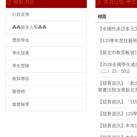
最新消息
首頁公告-學
行政宣導
標題
💑💑新生入學💑💑
【全國性多語多元文化
獎助學金
【115學年度技藝
【新北市教育帳號
學生競賽
【2026全國學生
學生營隊
（二）23：59止
教師專區
【競賽資訊】「新北
賽書法類決賽新北
榮譽榜
【競賽資訊】「1
媒體報導
【競賽資訊】11
【競賽資訊】本市1