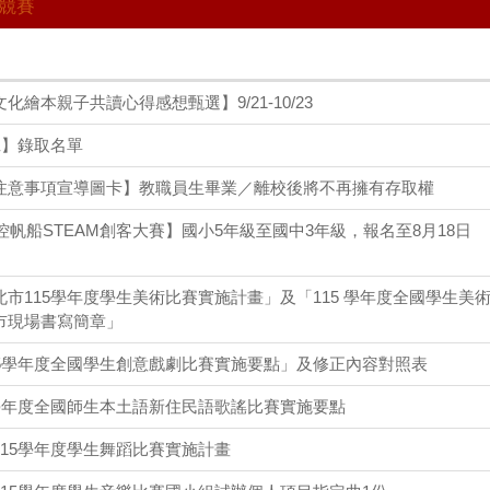
生競賽
繪本親子共讀心得感想甄選】9/21-10/23
班】錄取名單
注意事項宣導圖卡】教職員生畢業／離校後將不再擁有存取權
遙控帆船STEAM創客大賽】國小5年級至國中3年級，報名至8月18日
市115學年度學生美術比賽實施計畫」及「115 學年度全國學生美
市現場書寫簡章」
15學年度全國學生創意戲劇比賽實施要點」及修正內容對照表
5學年度全國師生本土語新住民語歌謠比賽實施要點
15學年度學生舞蹈比賽實施計畫