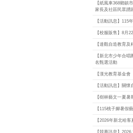
【紙風車368鄉
家長及社區民眾踴
【活動訊息】115
【校服販售】8月22
【達觀自造教育及
【新北市少年合唱
名甄選活動
【漢光教育基金會「
【活動訊息】關懷
【樹林藝文一夏暑
【115桃子腳暑假
【2026年新北哈
【競賽訊息】202