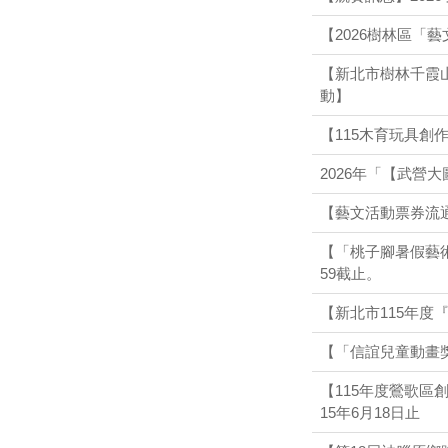
【2026樹林區「
【新北市樹林千霞
動】
【115木育玩具創
2026年「【武營
【藝文活動票券流
【「桃子腳暑假藝術趣」
59截止。
【新北市115年度『
【「信誼兒童動畫獎
【115年度鶯歌區
15年6月18日止