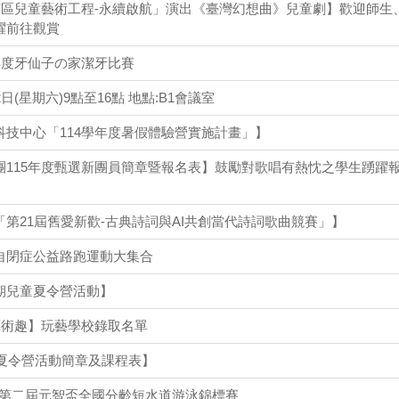
鎮市區兒童藝術工程-永續啟航」演出《臺灣幻想曲》兒童劇】歡迎師生
躍前往觀賞
年度牙仙子の家潔牙比賽
日(星期六)9點至16點 地點:B1會議室
科技中心「114學年度暑假體驗營實施計畫」】
團115年度甄選新團員簡章暨報名表】鼓勵對歌唱有熱忱之學生踴躍
第21屆舊愛新歡-古典詩詞與AI共創當代詩詞歌曲競賽」】
自閉症公益路跑運動大集合
期兒童夏令營活動】
藝術趣】玩藝學校錄取名單
客夏令營活動簡章及課程表】
6 第二屆元智盃全國分齡短水道游泳錦標賽