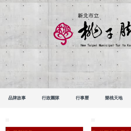
跳
到
主
要
內
容
區
新北市立桃子腳國民
品牌故事
行政團隊
行事曆
樂桃天地
:::
:::