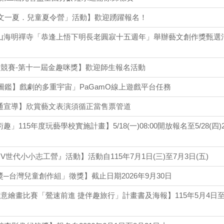
藝文一夏．兒童夏令營」活動】歡迎踴躍報名！
山海明禪寺「恭逢上悟下明長老圓寂十五週年」舉辦藝文創作獎甄選
作競賽-第十一屆金趣咪獎】歡迎師生報名活動
大圖鑑】戲劇的多重宇宙」PaGamO線上遊戲平台任務
通宣導】欣賞藝文表演須循正當售票管道
115年度玩藝學校實施計畫】5/18(一)08:00開放報名至5/28(四)2
V世代小小志工營』活動】活動自115年7月1日(三)至7月3日(五)
─台灣兒童創作組」徵獎】截止日期2026年9月30日
創意繪畫比賽「鶯速前進 捷伴趣旅行」計畫書及海報】115年5月4日至