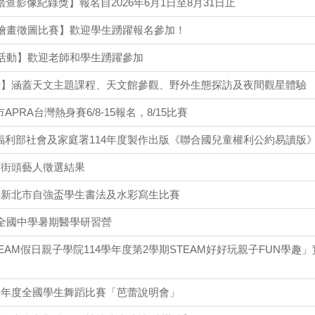
踏查影像紀錄獎】報名自2026年6月1日至8月31日止
築繪畫徵圖比賽】歡迎學生踴躍報名參加！
會活動】歡迎老師和學生踴躍參加
文營】涵蓋天文主題課程、天文館參觀、野外生態探訪及夜間觀星體驗
PRA台灣熱身賽6/8-15報名，8/15比賽
福利部社會及家庭署114年度製作出版《聯合國兒童權利公約易讀版
下街頭藝人徵選結果
5年新北市自強盃學生書法及水彩寫生比賽
6全國中學暑期醫學研習營
EAM假日親子學院114學年度第2學期STEAM好好玩親子FUN學趣」
4學年度全國學生舞蹈比賽「芭蕾說明會」