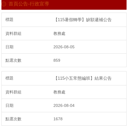
首頁公告-行政宣導
💑💑新生入學💑💑
【115暑假轉學】缺額遞補公告
獎助學金
學生競賽
教務處
學生營隊
2026-08-05
教師專區
859
榮譽榜
【115小五常態編班】結果公告
媒體報導
教務處
2026-08-04
1678