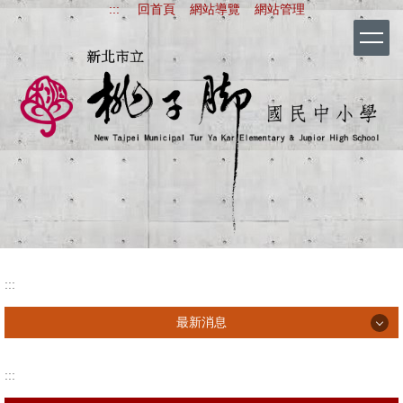
:::
回首頁
網站導覽
網站管理
跳
到
主
要
內
容
區
新北市立桃子腳國
:::
最新消息
最新消息
:::
行政宣導