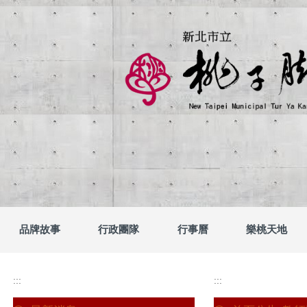
跳
到
主
要
內
容
區
新北市立桃子腳國民
品牌故事
行政團隊
行事曆
樂桃天地
:::
:::