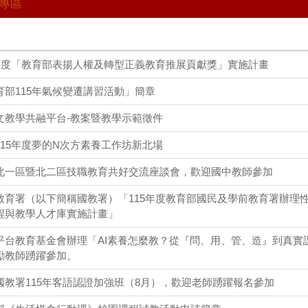
師專區
5年度「教育部表揚人權及轉型正義教育推展貢獻獎」實施計畫
部115年氣候變遷講習活動」簡章
文教學共融平台-教案暨教學示範徵件
15年度夢的N次方素養工作坊新北場
北一區暨北二區技職教育共好交流座談會，歡迎國中教師參加
教育署（以下簡稱國教署）「115年度教育部國民及學前教育署辦理
程與教學人才庫實施計畫」
平台教育基金會辦理「AI素養怎麼教？從『問、用、管、造』到真實
勵教師踴躍參加。
國教署115年客語認證加強班（8月），歡迎老師踴躍報名參加