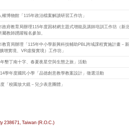
人權博物館「115年政治檔案解讀研習工作坊」
市政府教育局辦理115年度因材網主題式增能及講師培訓工作坊（新
所屬教師踴躍報名參加。
教育局辦理「115年中小學新興科技輔助PBL跨域課程實施計畫－
R擴增實境、VR虛擬實境）工作坊」
15年墾丁南十字、春夏夜星空與生態之旅」活動
114學年度國民小學「品德創意教學教案設計」徵選活動
年度「校園放大鏡－兒少表意團體」
ity 238671, Taiwan (R.O.C.)