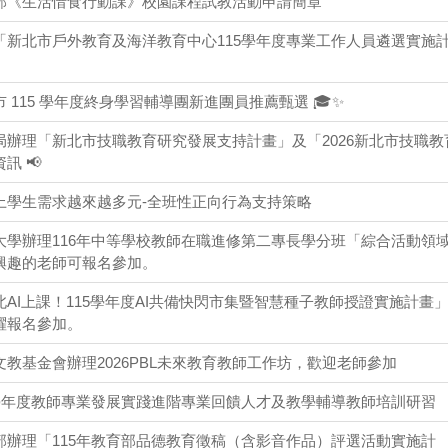
部《生活惜食行動課》校園課程試教活動申請簡章
「新北市戶外教育及海洋教育中心115學年度專業工作人員遴選實施
 115 學年度終身學習輔導團新進團員推薦甄選 🎓✨
局辦理「新北市技職教育研究發展支持計畫」及「2026新北市技職教
訊 📢
上學生需求越來越多元-全班性正向行為支持策略
大學辦理116年中等學校教師在職進修第二專長學分班「綜合活動領
興趣的老師可報名參加。
AI上課！115學年度AI共備快閃市集暨智慧種子教師授證實施計畫」
躍報名參加。
教基金會辦理2026PBL未來教育教師工作坊，歡迎老師參加
5學年度教師專業發展實踐進階專業回饋人才及教學輔導教師培訓研習
部辦理「115年教育部品德教育徵稿（含影音作品）評選活動實施計