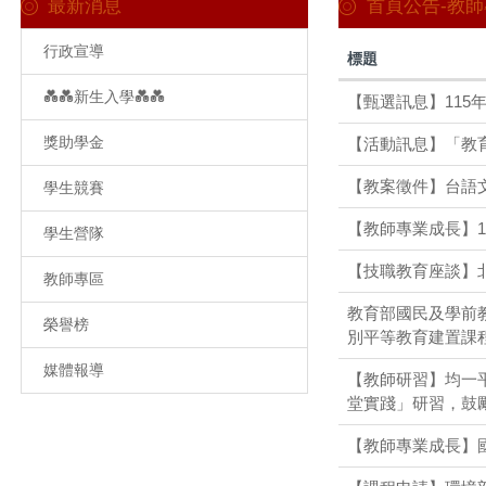
最新消息
首頁公告-教
行政宣導
標題
💑💑新生入學💑💑
【甄選訊息】11
獎助學金
【活動訊息】「教育
【教案徵件】台語
學生競賽
【教師專業成長】1
學生營隊
【技職教育座談】
教師專區
教育部國民及學前
榮譽榜
別平等教育建置課
媒體報導
【教師研習】均一
堂實踐」研習，鼓
【教師專業成長】