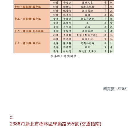
瀏覽數:
3185
:::
238671新北市樹林區學勤路555號 (
交通指南
)