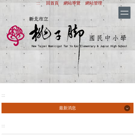
:::
回首頁
網站導覽
網站管理
跳
到
主
要
內
容
區
新北市立桃子腳國
:::
最新消息
最新消息
:::
行政宣導